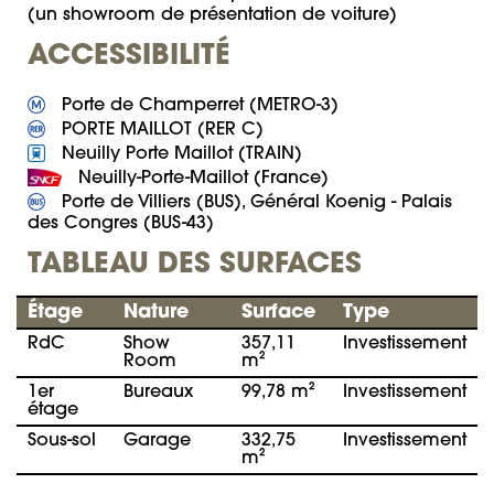
(un showroom de présentation de voiture)
ACCESSIBILITÉ
 Porte de Villiers (BUS), Général Koenig - Palais 
des Congres (BUS-43)
TABLEAU DES SURFACES
Étage
Nature
Surface
Type
RdC
Show
357,11
Investissement
Room
m²
1er
Bureaux
99,78 m²
Investissement
étage
Sous-sol
Garage
332,75
Investissement
m²