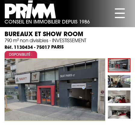
☰
CONSEIL EN IMMOBILIER DEPUIS 1986
SOCIÉTÉ
BUREAUX ET SHOW ROOM
BUREAUX
790 m² non divisibles - INVESTISSEMENT
PARIS
Réf. 1130434 - 75017
COMMERCES
DISPONIBILITÉ :
ACTIVITÉS/ENTREPÔTS
HABITATION
ACTUALITÉS
CONTACT