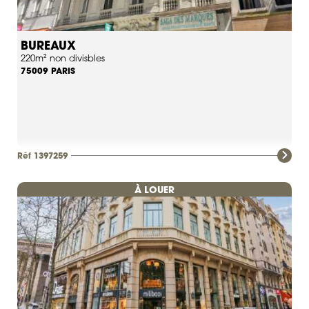
BUREAUX
220m² non divisbles
PARIS
75009
Réf 1397259
À LOUER