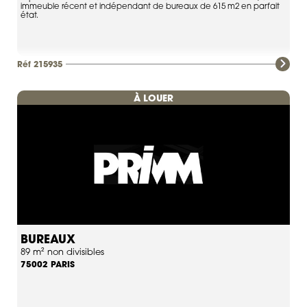
immeuble récent et indépendant de bureaux de 615 m2 en parfait
état.
Réf 215935
À LOUER
BUREAUX
89 m² non divisibles
PARIS
75002