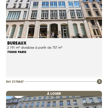
donnant sur le passage des petites écuries.
Réf 2177005
Réf 798332
BUREAUX
2 191 m² divisibles à partir de 757 m²
PARIS
75008
Réf 2178847
À LOUER