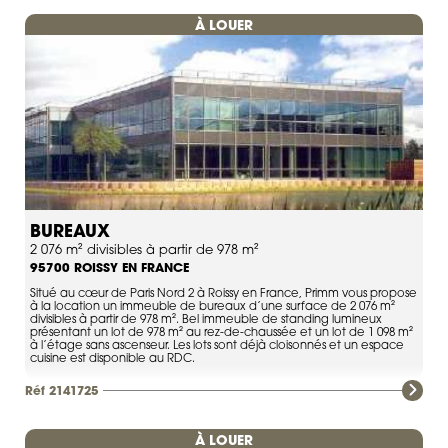
À LOUER
BUREAUX
2 076 m² divisibles à partir de 978 m²
ROISSY EN FRANCE
95700
Situé au cœur de Paris Nord 2 à Roissy en France, Primm vous propose
à la location un immeuble de bureaux d’une surface de 2 076 m²
divisibles à partir de 978 m². Bel immeuble de standing lumineux
présentant un lot de 978 m² au rez-de-chaussée et un lot de 1 098 m²
à l’étage sans ascenseur. Les lots sont déjà cloisonnés et un espace
cuisine est disponible au RDC.
Réf 2141725
À LOUER