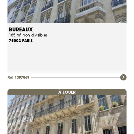
BUREAUX
185 m² non divisibles
PARIS
75002
Réf 1397869
À LOUER