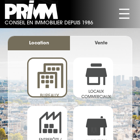
☰
CONSEIL EN IMMOBILIER DEPUIS 1986
SOCIÉTÉ
BUREAUX
Location
Vente
COMMERCES
ACTIVITÉS/ENTREPÔTS
HABITATION
ACTUALITÉS
CONTACT