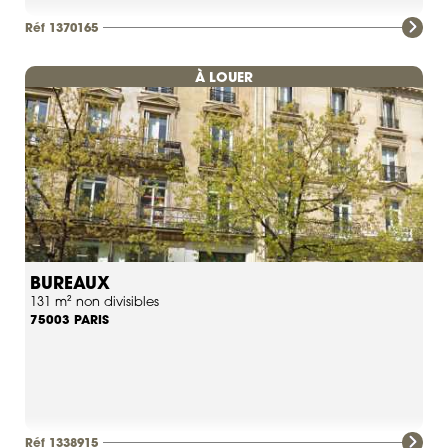
Réf 1370165
À LOUER
BUREAUX
131 m² non divisibles
PARIS
75003
Réf 1338915