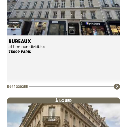
BUREAUX
511 m² non divisibles
PARIS
75009
Réf 1330255
À LOUER