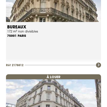
BUREAUX
172 m² non divisibles
PARIS
75001
Réf 2178812
À LOUER