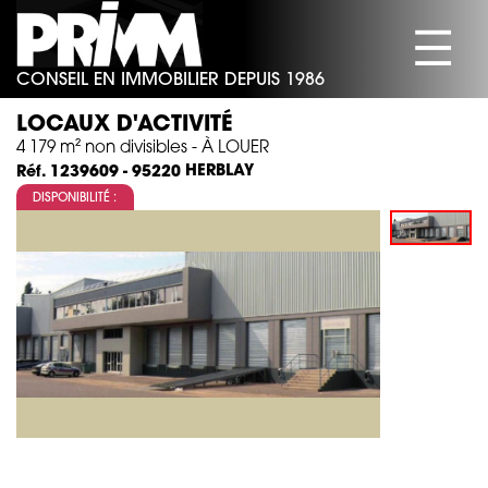
☰
CONSEIL EN IMMOBILIER DEPUIS 1986
SOCIÉTÉ
LOCAUX D'ACTIVITÉ
BUREAUX
4 179 m² non divisibles - À LOUER
HERBLAY
Réf. 1239609 - 95220
COMMERCES
DISPONIBILITÉ :
ACTIVITÉS/ENTREPÔTS
HABITATION
ACTUALITÉS
CONTACT