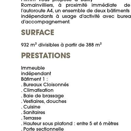
Romainvilliers,   à   proximité   immédiate     de

l’autoroute A4, un ensemble de deux bâtiments

indépendants  à  usage  d’activité  avec  bureau
d’accompagnement.
SURFACE
932 m² divisibles à partir de 388 m²
PRESTATIONS
Immeuble

indépendant

Bâtiment 1 :

. Bureaux Cloisonnés

. Climatisation

. Baie de brassage

. Vestiaires, douches

. Cuisine

. Sanitaires

. Terrasse

. Hauteur sous plafond : entre 5 et 6 mètres

. Porte sectionnelle
