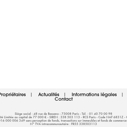
Propriétaires
|
Actualités
|
Informations légales
|
Contact
Siège social : 48 rue de Bassano - 75008 Paris - Tél. : 01 40 70 00 98
lité Limitée au capital de 77 000 € - SIREN : 338 503 113 - RCS Paris - Code NAF 6831Z - Ca
16 000 006 349 sans perception de fonds, transactions sur immeubles et fonds de commerc
N° TVA intracommunautaire : FR55 338503113