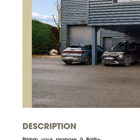
DESCRIPTION
Primm  vous  propose  à  Bailly-
