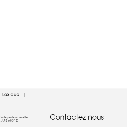
Lexique
|
Contactez nous
rte professionnelle :
e. APE 6831Z