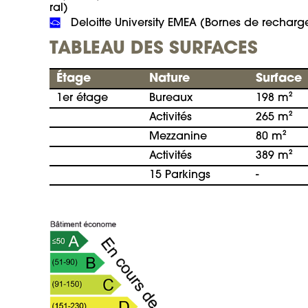
 Deloitte University EMEA (Bornes de recharg
TABLEAU DES SURFACES
Étage
Nature
Surface
1er étage
Bureaux
198 m²
Activités
265 m²
Mezzanine
80 m²
Activités
389 m²
15 Parkings
-