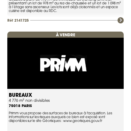
présentant un lot de 978 m² au rez-de-chaussée et un lot de 1 098 m²
à l’étage sans ascenseur. Les lots sont déjà cloisonnés et un espace
cuisine est disponible au RDC.
Réf 2141725
À VENDRE
BUREAUX
4 776 m² non divisibles
PARIS
75018
Primm vous propose des surfaces de bureaux à l'acquisition. Les
informations sur les risques auxquels ce bien est exposé sont
disponibles sur le site Géorisques : www.georisques.gouv.fr