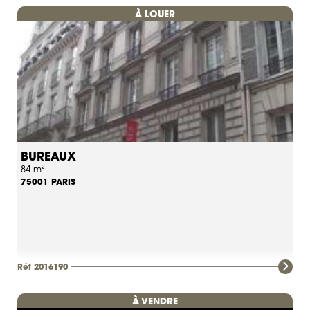
À LOUER
BUREAUX
84 m²
PARIS
75001
Réf 2016190
À VENDRE