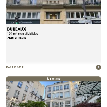
BUREAUX
159 m² non divisibles
PARIS
75012
Réf 2114819
À LOUER