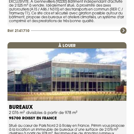
EXCLUSIVITE. À Gennevilliers (92230) Bâtiment indépendant d'activité
de 2 525 m² à vendre. Idéalement situé, à proximité des axes
autoroutiers (A15 / A86 / N315) et des transports en commun (RER C /
Tramway T1). Ce site clos et sécurisé avec giration possible autour du
bâtiment, propose des bureaux et ateliers climatisés, un système d'air
comprimé et des prestations de très bonne qualité.
Réf 2141710
À LOUER
BUREAUX
2 076 m² divisibles à partir de 978 m²
ROISSY EN FRANCE
95700
Situé au cœur de Paris Nord 2 à Roissy en France, Primm vous propose
à la location un immeuble de bureaux d’une surface de 2 076 m²
divisibles à partir de 978 m². Bel immeuble de standing lumineux