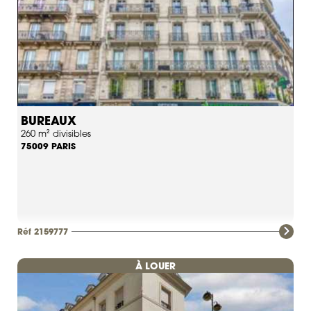
BUREAUX
260 m² divisibles
PARIS
75009
Réf 2159777
À LOUER